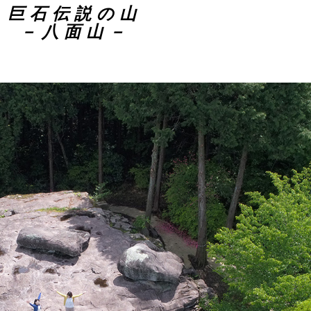
巨石伝説の山
－八面山－