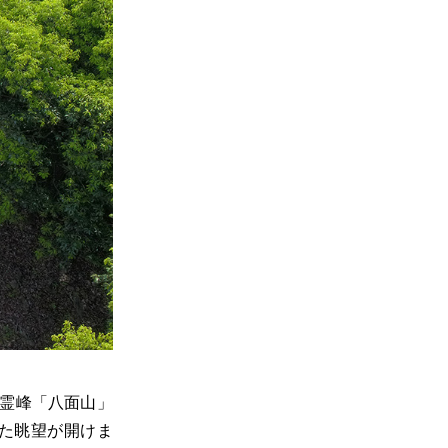
霊峰「八面山」
た眺望が開けま