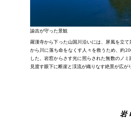
諭吉が守った景観
羅漢寺から下った山国川沿いには、屏風を立て
から川に落ち命をなくす人々を救うため、約20
した。岩窓からさす光に照らされた無数のノミ
見渡す眼下に断崖と渓流が織りなす絶景が広が
岩