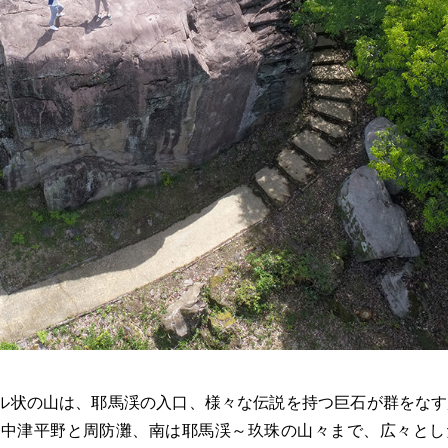
ル状の山は、耶馬渓の入口、様々な伝説を持つ巨石が群をなす
は中津平野と周防灘、南は耶馬渓～玖珠の山々まで、広々とし