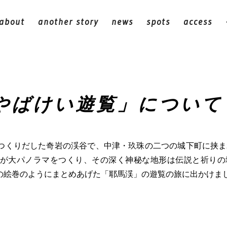
about
another story
news
spots
access
やばけい遊覧」について
つくりだした奇岩の渓谷で、中津・玖珠の二つの城下町に挟ま
渓流が大パノラマをつくり、その深く神秘な地形は伝説と祈り
の絵巻のようにまとめあげた「耶馬渓」の遊覧の旅に出かけま