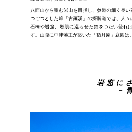
八面山から望む岩山を目指し、参道の細く長い
つごつとした峰「古羅漢」の探勝道では、人々
石橋や岩窟、岩肌に巡らせた鎖をつたい登れば
す。山腹に中津藩主が築いた「指月庵」庭園は
岩窓に
－