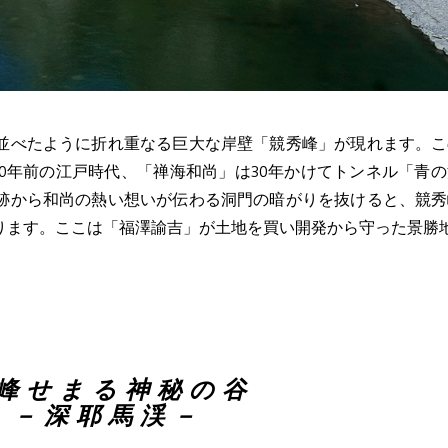
並べたように折れ重なる巨大な岸壁「競秀峰」が現れます。こ
0年前の江戸時代、「禅海和尚」は30年かけてトンネル「青
跡から和尚の熱い想いが伝わる洞門の暗がりを抜けると、競秀
ります。ここは「福澤諭吉」が土地を買い開発から守った景勝
峰せまる神秘の谷
－深耶馬渓－