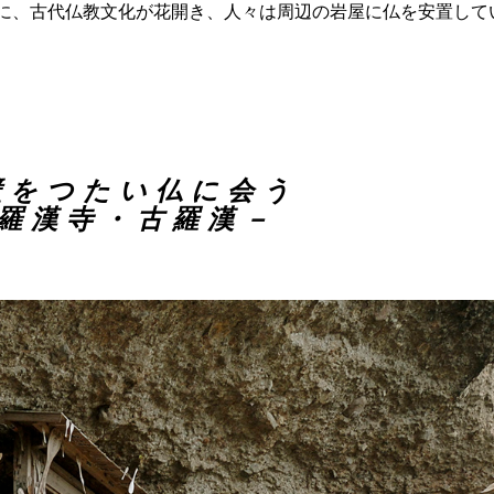
心に、古代仏教文化が花開き、人々は周辺の岩屋に仏を安置して
壁をつたい仏に会う
羅漢寺・古羅漢－