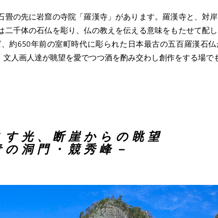
石畳の先に岩窟の寺院「羅漢寺」があります。羅漢寺と、対岸
は二千体の石仏を彫り、仏の教えを伝える意味をもたせて配し
、約650年前の室町時代に彫られた日本最古の五百羅漢石仏
、文人画人達が眺望を愛でつつ酒を酌み交わし創作をする場で
さす光、断崖からの眺望
青の洞門・競秀峰－