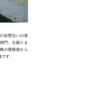
の岩壁沿いの道
の洞門」を掘りま
峰の尾根道から
地です。