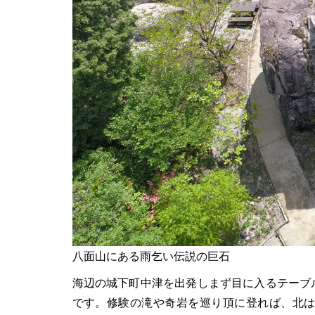
八面山にある雨乞い伝説の巨石
海辺の城下町中津を出発しまず目に入るテーブ
です。修験の滝や奇岩を巡り頂に登れば、北