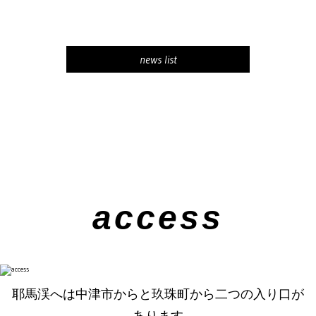
news list
access
耶馬渓へは中津市からと玖珠町から二つの入り口が
あります