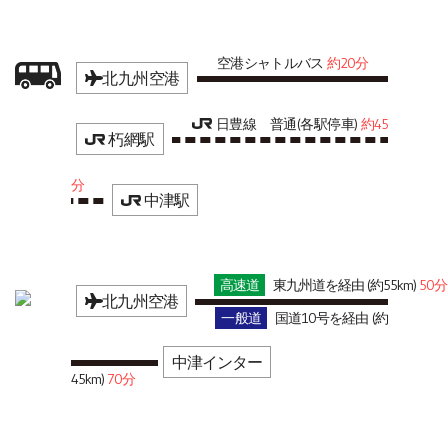
空港シャトルバス
約20分
北九州空港
日豊線 普通(各駅停車)
約45
朽網駅
分
中津駅
高速道
東九州道を経由 (約55km)
50分
北九州空港
一般道
国道10号を経由 (約
中津インター
45km)
70分