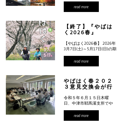
知らせ
間、「やば […]
read more
【終了】『やばは
く2026春』
2026.3.7(土)〜
【やばはく2026春】 2026年
5.17(日)開催のお
3月7日(土)～5月17日(日)の期
知らせ
間、「やば […]
read more
やばはく春２０２
３意見交換会が行
われました。
令和５年６月１５日木曜
日、中津市耶馬溪支所でや
ばはく春２０２３意見交換
会が行われ […]
read more