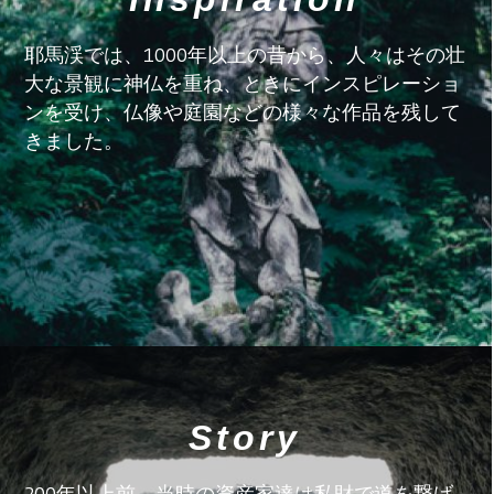
耶馬渓では、1000年以上の昔から、人々はその壮
大な景観に神仏を重ね、ときにインスピレーショ
ンを受け、仏像や庭園などの様々な作品を残して
きました。
Story