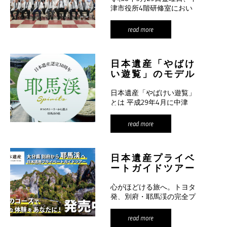
津市役所4階研修室におい
て、第10回中津玖珠日本遺
産 […]
read more
日本遺産「やばけ
い遊覧」のモデル
ルートが完成しま
日本遺産「やばけい遊覧」
した
とは 平成29年4月に中津
市・玖珠町にまたがる広大
な景勝 […]
read more
日本遺産プライベ
ートガイドツアー
始動！
心がほどける旅へ。トヨタ
発、別府・耶馬渓の完全プ
ライベートツアーが始動！
地元ガ […]
read more