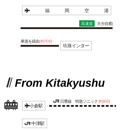
福岡空港
高速道
大分自動
車道を経由
約70分
玖珠インター
From Kitakyushu
日豊線 特急ソニック
約30分
小倉駅
中津駅