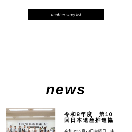
another story list
news
令和8年度 第10
回日本遺産推進協
議会総会が開催さ
令和8年5月29日金曜日、中
れました。