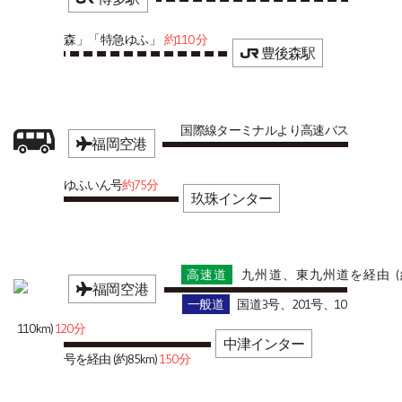
森」「特急ゆふ」
約110分
豊後森駅
国際線ターミナルより高速バス
福岡空港
ゆふいん号
約75分
玖珠インター
高速道
九州道、東九州道を経由 (
福岡空港
一般道
国道3号、201号、10
110km)
120分
中津インター
号を経由 (約85km)
150分