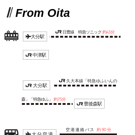
From Oita
日豊線 特急ソニック
約45分
大分駅
中津駅
久大本線「特急ゆふいんの
大分駅
森」「特急ゆふ」
約75分
豊後森駅
空港連絡バス
約90分
大分空港