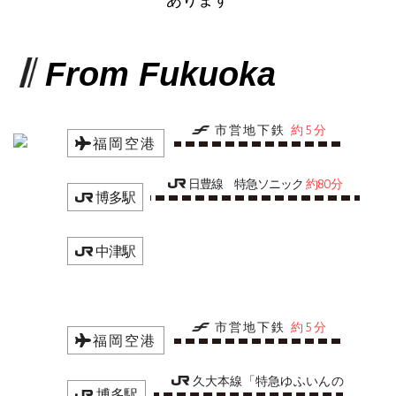
From Fukuoka
市営地下鉄
約5分
福岡空港
日豊線 特急ソニック
約80分
博多駅
中津駅
市営地下鉄
約5分
福岡空港
久大本線「特急ゆふいんの
博多駅