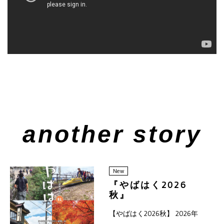
another story
New
『やばはく2026
秋』
2026.9.6(日)〜
【やばはく2026秋】 2026年
11.8(日)開催のお
9月6日(日)～11月8日(日)の期