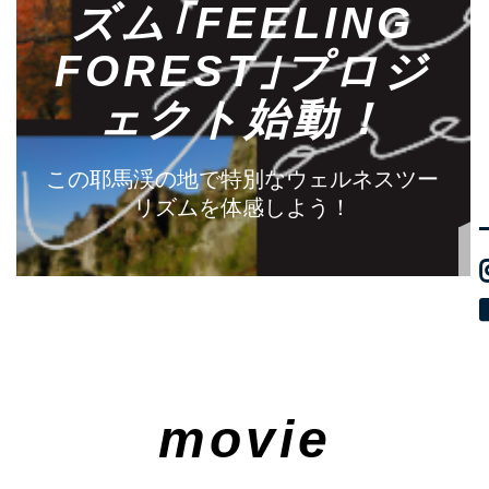
ズム｢FEELING
FOREST｣プロジ
ェクト始動！
この耶馬渓の地で特別なウェルネスツー
リズムを体感しよう！
movie