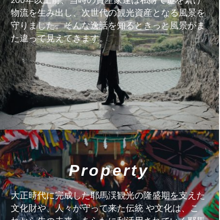
200年以上前、当時の資産家達は私財で道を繋げ
物流を生み出し、次世代の観光資産となる風景を
守りました。そんな逸話を知るときっと風景がま
た違って見えてきます。
Property
大正時代に完成した耶馬渓観光の隆盛期を支えた
文化財や、人々が守って来た伝統 や文化は、こ