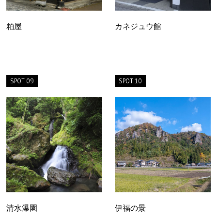
粕屋
カネジュウ館
SPOT 09
SPOT 10
清水瀑園
伊福の景