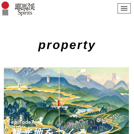
Toggle
Navigat
property
episode7
観光地をつくる