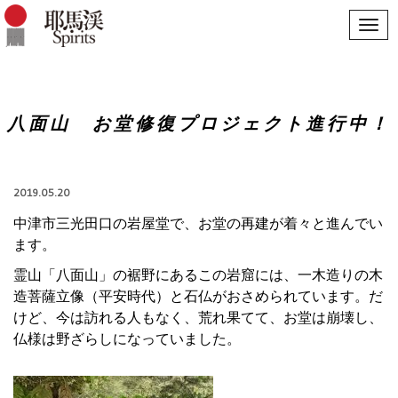
Toggle
Navigat
八面山 お堂修復プロジェクト進行中！
2019.05.20
中津市三光田口の岩屋堂で、お堂の再建が着々と進んでい
ます。
霊山「八面山」の裾野にあるこの岩窟には、一木造りの木
造菩薩立像（平安時代）と石仏がおさめられています。だ
けど、今は訪れる人もなく、荒れ果てて、お堂は崩壊し、
仏様は野ざらしになっていました。